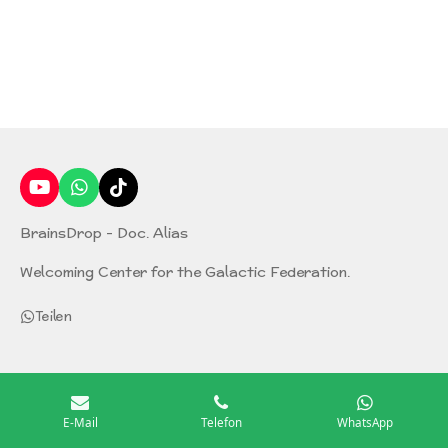
Y
W
T
o
h
i
u
a
k
BrainsDrop - Doc. Alias
T
t
T
u
s
o
Welcoming Center for the Galactic Federation.
b
A
k
e
p
Teilen
p
E-Mail
Telefon
WhatsApp