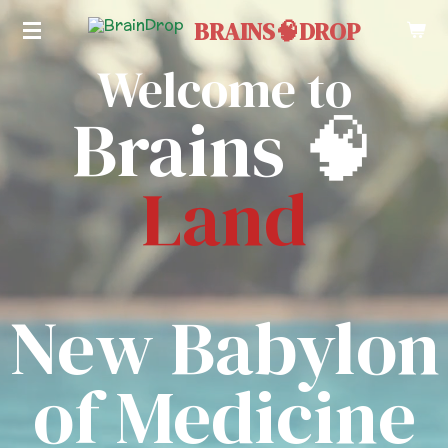
Zum
BRAINS🧠DROP
Hauptinhalt
Welcome to
springen
Brains 🧠
Land
New Babylon
of Medicine