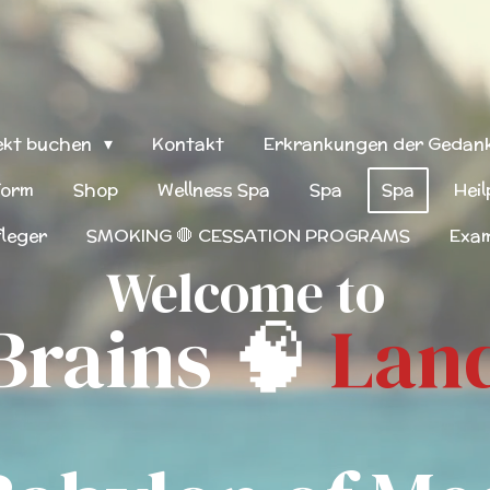
rekt buchen
Kontakt
Erkrankungen der Gedank
form
Shop
Wellness Spa
Spa
Spa
Heil
leger
SMOKING 🛑 CESSATION PROGRAMS
Exa
Welcome to
Brains 🧠
Lan