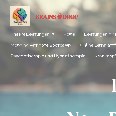
Zum
Hauptinhalt
BRAINS🧠DROP
springen
Unsere Leistungen
Home
Leistungen di
Mobbing Antidote Bootcamp
Online Lernplatt
Psychotherapie und Hypnotherapie
Krankenpf