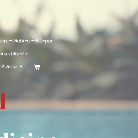
en — Gehirn — Körper
praktiker/in
m❓Drop
d