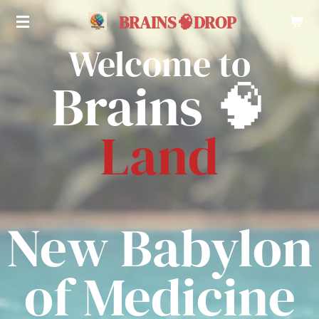
Zum
BRAINS🧠DROP
Hauptinhalt
Welcome to
springen
Brains 🧠
Land
New Babylon
of Medicine