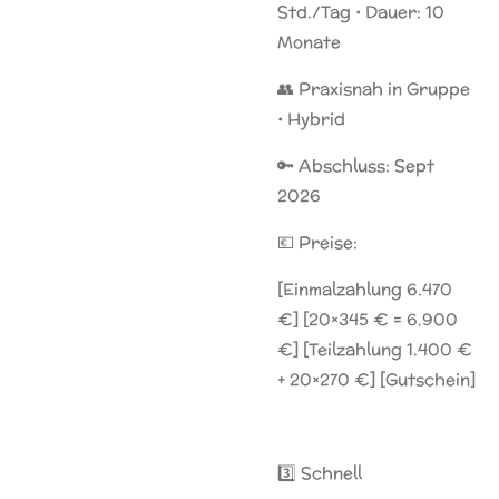
Std./Tag • Dauer: 10
Monate
👥 Praxisnah in Gruppe
• Hybrid
🔑 Abschluss: Sept
2026
💶 Preise:
[Einmalzahlung 6.470
€] [20×345 € = 6.900
€] [Teilzahlung 1.400 €
+ 20×270 €] [Gutschein]
3️⃣ Schnell