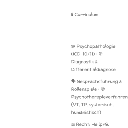
🧪 Curriculum
🧩 Psychopathologie
(ICD-10/11) • 🎯
Diagnostik &
Differentialdiagnose
🗣️ Gesprächsführung &
Rollenspiele • 🧭
Psychotherapieverfahren
(VT, TP, systemisch,
humanistisch)
⚖️ Recht: HeilprG,