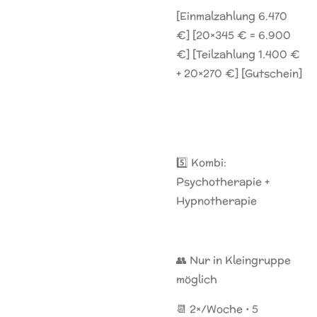
[Einmalzahlung 6.470
€] [20×345 € = 6.900
€] [Teilzahlung 1.400 €
+ 20×270 €] [Gutschein]
5️⃣ Kombi:
Psychotherapie +
Hypnotherapie
👥 Nur in Kleingruppe
möglich
📆 2×/Woche • 5