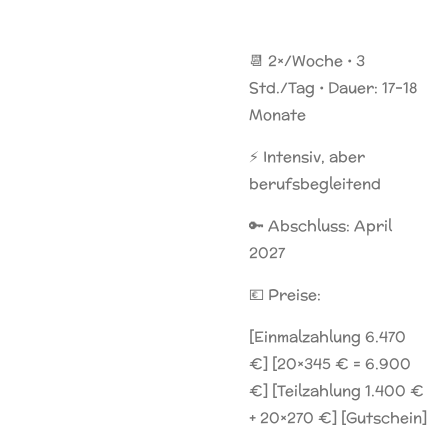
📆 2×/Woche • 3
Std./Tag • Dauer: 17–18
Monate
⚡ Intensiv, aber
berufsbegleitend
🔑 Abschluss: April
2027
💶 Preise:
[Einmalzahlung 6.470
€] [20×345 € = 6.900
€] [Teilzahlung 1.400 €
+ 20×270 €] [Gutschein]