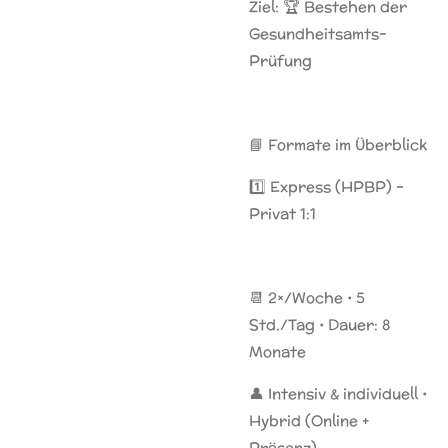
Ziel: 🏆 Bestehen der
Gesundheitsamts-
Prüfung
📘 Formate im Überblick
1️⃣ Express (HPBP) –
Privat 1:1
📆 2×/Woche • 5
Std./Tag • Dauer: 8
Monate
👤 Intensiv & individuell •
Hybrid (Online +
Präsenz)